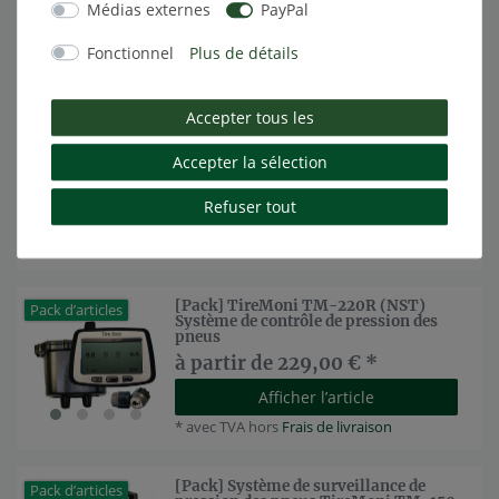
à partir de 389,00 € *
Médias externes
PayPal
Afficher l’article
Fonctionnel
Plus de détails
*
avec TVA
hors
Frais de livraison
Accepter tous les
Système de surveillance de pression
TireMoni TM-100
Accepter la sélection
à partir de 199,00 € *
Refuser tout
Afficher l’article
*
avec TVA
hors
Frais de livraison
[Pack] TireMoni TM-220R (NST)
Pack d’articles
Système de contrôle de pression des
pneus
à partir de 229,00 € *
Afficher l’article
*
avec TVA
hors
Frais de livraison
[Pack] Système de surveillance de
Pack d’articles