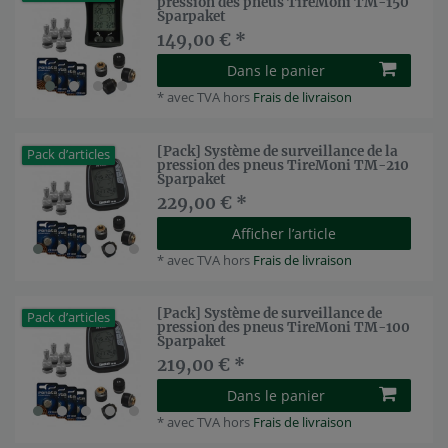
pression des pneus TireMoni TM-150
Sparpaket
149,00 € *
Dans le panier
*
avec TVA
hors
Frais de livraison
[Pack] Système de surveillance de la
Pack d’articles
pression des pneus TireMoni TM-210
Sparpaket
229,00 € *
Afficher l’article
*
avec TVA
hors
Frais de livraison
[Pack] Système de surveillance de
Pack d’articles
pression des pneus TireMoni TM-100
Sparpaket
219,00 € *
Dans le panier
*
avec TVA
hors
Frais de livraison