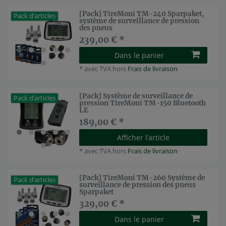
[Pack] TireMoni TM-240 Sparpaket,
Pack d’articles
système de surveillance de pression
des pneus
239,00 € *
Dans le panier
*
avec TVA
hors
Frais de livraison
[Pack] Système de surveillance de
Pack d’articles
pression TireMoni TM-150 Bluetooth
LE
189,00 € *
Afficher l’article
*
avec TVA
hors
Frais de livraison
[Pack] TireMoni TM-260 Système de
Pack d’articles
surveillance de pression des pneus
Sparpaket
329,00 € *
Dans le panier