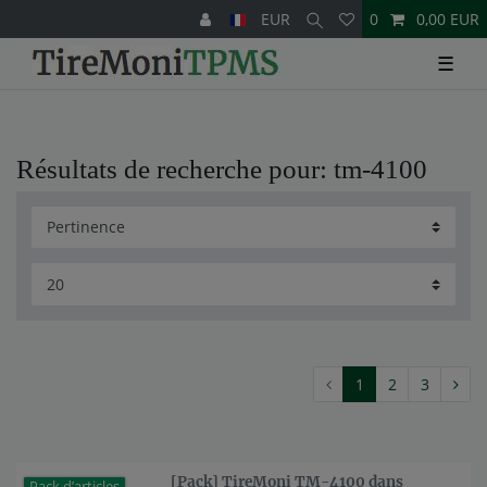
EUR
0
0,00 EUR
☰
Résultats de recherche pour: tm-4100
1
2
3
[Pack] TireMoni TM-4100 dans
Pack d’articles