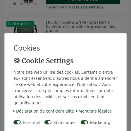
*
avec TVA
hors
Frais de livraison
[Pack] TireMoni TM-240 (NST)
Pack d’articles
Système de contrôle de pression des
pneus
à partir de 229,00 € *
Cookies
Afficher l’article
*
avec TVA
hors
Frais de livraison
[Pack] TireMoni TM-260 (NST)
Pack d’articles
Notre site web utilise des cookies. Certains d'entre
Système de surveillance de la
eux sont essentiels, d'autres nous aident à améliorer
pression des pneus
ce site web et votre expérience d'utilisateur. Vous
à partir de 309,00 € *
trouverez ici de plus amples informations sur notre
Afficher l’article
utilisation des cookies et sur vos droits en tant
*
avec TVA
hors
Frais de livraison
qu'utilisateur:
Déclaration de confidentialité
Mentions légales
[Pack] TireMoni TM-260R Système
Pack d’articles
de surveillance de la pression des
Essentiel
Statistiques
Marketing
pneus TPMS