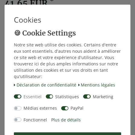
*
41,65 EUR
Contenu
1
Cookies
Dans le panier
Notre site web utilise des cookies. Certains d'entre
eux sont essentiels, d'autres nous aident à améliorer
ce site web et votre expérience d'utilisateur. Vous
trouverez ici de plus amples informations sur notre
utilisation des cookies et sur vos droits en tant
Liste de souhaits
qu'utilisateur:
Déclaration de confidentialité
Mentions légales
* avec TVA hors
Frais de livraison
Essentiel
Statistiques
Marketing
Médias externes
PayPal
Description
Fonctionnel
Plus de détails