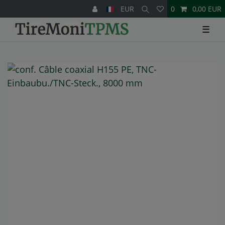
EUR
0
0,00 EUR
☰