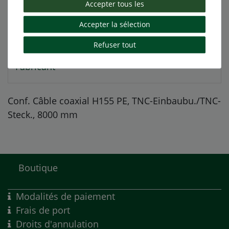
Autres détails
Accepter tous les
Accepter la sélection
Responsable de l'UE
Refuser tout
Fabricant
Conf. Câble coaxial H155 PE, TNC-Einbaubu./TNC-
Steck., 8000 mm
Boutique
Modalités de paiement
Frais de port
Droits d'annulation