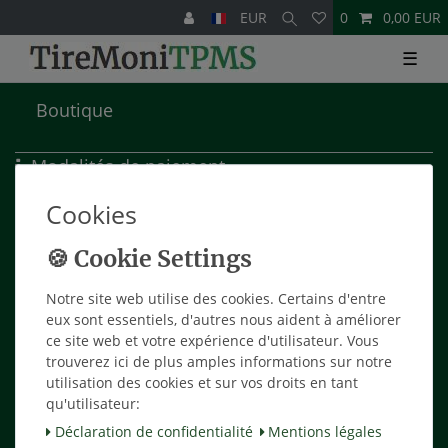
EUR
0
0,00 EUR
☰
Boutique
Modalités de paiement
Frais de port
Cookies
Droits d'annulation
Support
Notre site web utilise des cookies. Certains d'entre
Mon Compte
eux sont essentiels, d'autres nous aident à améliorer
ce site web et votre expérience d'utilisateur. Vous
Panier
trouverez ici de plus amples informations sur notre
utilisation des cookies et sur vos droits en tant
Mon Compte
qu'utilisateur:
Registrer
Déclaration de confidentialité
Mentions légales
Login