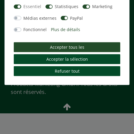
Essentiel
Statistiques
Marketing
Entreprise
Médias externes
PayPal
Fonctionnel
Plus de détails
Contact
Confidentialité
Termes + Conditions
Accepter tous les
Imprint
Accepter la sélection
Refuser tout
©
droits d'auteur
2020 tpm Technology
Products Marketing GmbH.
Tous les droits
sont réservés.