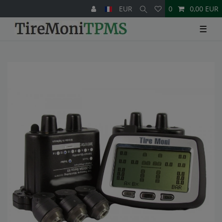
EUR
0
0,00 EUR
☰