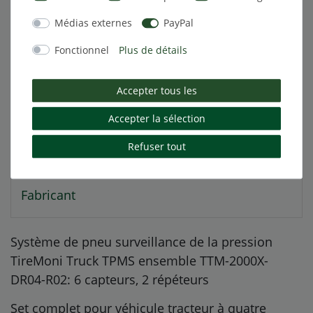
Description
Médias externes
PayPal
Fonctionnel
Plus de détails
Caractéristiques techniques
Accepter tous les
Autres détails
Accepter la sélection
Refuser tout
Responsable de l'UE
Fabricant
Système de pneu surveillance de la pression
TireMoni Truck TPMS ensemble TTM-2000X-
DR04-R02: 6 capteurs, 2 répéteurs
Set complet pour véhicule tracteur à quatre