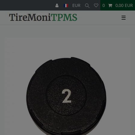
EUR
0
0,00 EUR
☰