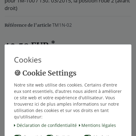
pour TM-100 / 130. 03/2015, la position roue 2 (avant
droit)
TM1N-02
Référence de l’article
*
42,50 EUR
Cookies
Contenu
1
Notre site web utilise des cookies. Certains d'entre
Dans le panier
eux sont essentiels, d'autres nous aident à améliorer
ce site web et votre expérience d'utilisateur. Vous
trouverez ici de plus amples informations sur notre
utilisation des cookies et sur vos droits en tant
Liste de souhaits
qu'utilisateur:
Déclaration de confidentialité
Mentions légales
* avec TVA hors
Frais de livraison