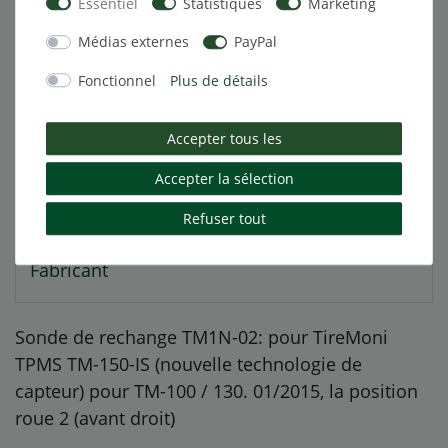
Essentiel
Statistiques
Marketing
Médias externes
PayPal
Description
Fonctionnel
Plus de détails
Autres détails
Accepter tous les
Accepter la sélection
Responsable de l'UE
Refuser tout
Fabricant
Sonde de rechange TM1N-02: pour TireMoni
TPMS TM-150-IS (nouvelle technologie de
capteur) pour TM-100 / 130. 01/2015, la position
roue 2 (avant droit)