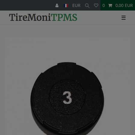
EUR
0
0,00 EUR
☰