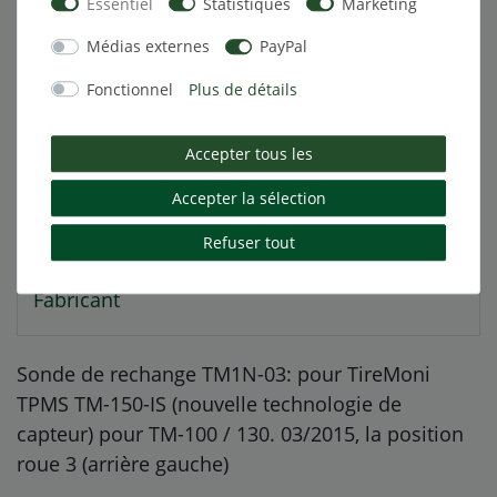
Essentiel
Statistiques
Marketing
Médias externes
PayPal
Description
Fonctionnel
Plus de détails
Autres détails
Accepter tous les
Accepter la sélection
Responsable de l'UE
Refuser tout
Fabricant
Sonde de rechange TM1N-03: pour TireMoni
TPMS TM-150-IS (nouvelle technologie de
capteur) pour TM-100 / 130. 03/2015, la position
roue 3 (arrière gauche)