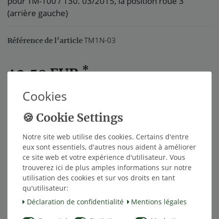
pour TM-100 / 130. 03/2015, la position roue 3
(arrière gauche)
TM1N-03
Référence de l’article
*
42,50 EUR
Cookies
Contenu
1
Notre site web utilise des cookies. Certains d'entre
Dans le panier
eux sont essentiels, d'autres nous aident à améliorer
ce site web et votre expérience d'utilisateur. Vous
trouverez ici de plus amples informations sur notre
utilisation des cookies et sur vos droits en tant
Liste de souhaits
qu'utilisateur:
Déclaration de confidentialité
Mentions légales
* avec TVA hors
Frais de livraison