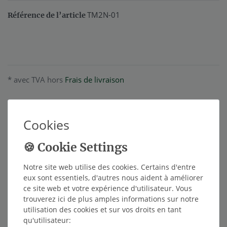
TM2N-01
Référence de l’article
* avec TVA hors
Frais de livraison
Cookies
Description
Autres détails
Notre site web utilise des cookies. Certains d'entre
eux sont essentiels, d'autres nous aident à améliorer
Responsable de l'UE
ce site web et votre expérience d'utilisateur. Vous
trouverez ici de plus amples informations sur notre
utilisation des cookies et sur vos droits en tant
qu'utilisateur:
Fabricant