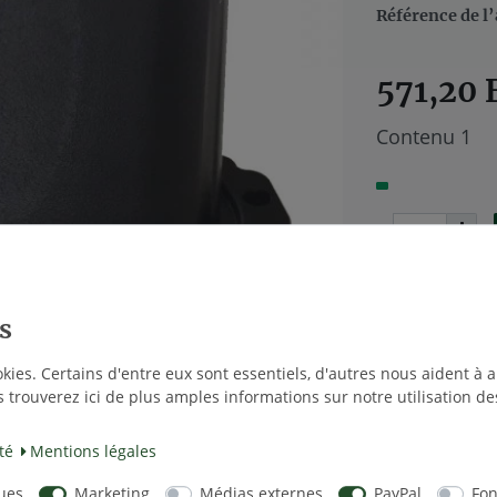
Référence de l’
571,20
Contenu
1
Liste de s
okies. Certains d'entre eux sont essentiels, d'autres nous aident à a
s trouverez ici de plus amples informations sur notre utilisation de
* avec TVA hor
té
Mentions légales
ques
Marketing
Médias externes
PayPal
Fon