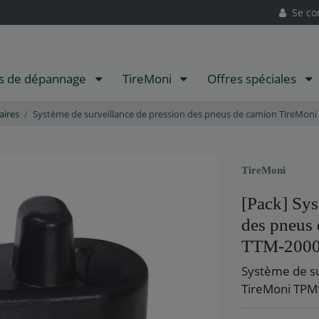
Se co
ts de dépannage
TireMoni
Offres spéciales
taires
Système de surveillance de pression des pneus de camion TireMoni
TireMoni
[Pack] Sys
des pneus
TTM-2000X
Système de su
TireMoni TPMS