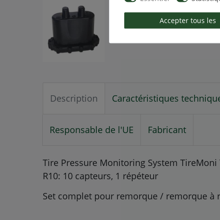
Accepter tous les
Description
Caractéristiques techniqu
Responsable de l'UE
Fabricant
Tire Pressure Monitoring System TireMon
R10: 10 capteurs, 1 répéteur
Set complet pour remorque / remorque à 