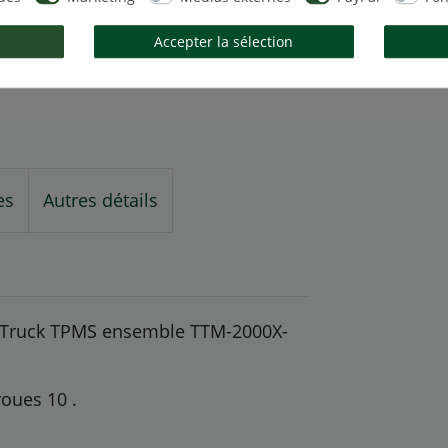
Accepter la sélection
es
Autres détails
i Truck TPMS ensemble TTM-2000X-
roues 10
.