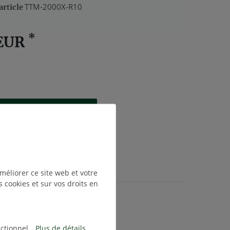
TTM-2000X-R10
article
*
 EUR
Dans le panier
ouhaits
méliorer ce site web et votre
s cookies et sur vos droits en
s
Frais de livraison
ctionnel
Plus de détails