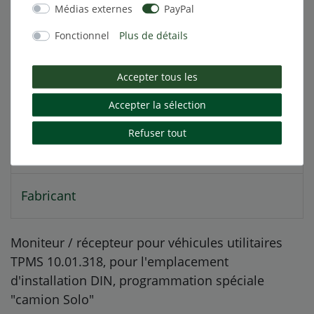
Médias externes
PayPal
Description
Fonctionnel
Plus de détails
Caractéristiques techniques
Accepter tous les
Autres détails
Accepter la sélection
Refuser tout
Responsable de l'UE
Fabricant
Moniteur / récepteur pour véhicules utilitaires
TPMS 10.01.318, pour l'emplacement
d'installation DIN, programmation spéciale
"camion Solo"