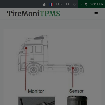
EUR
0
0,00 EUR
☰