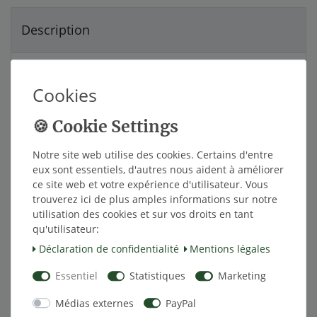
Description
Caractéristiques techniques
Cookies
Autres détails
Notre site web utilise des cookies. Certains d'entre
Responsable de l'UE
eux sont essentiels, d'autres nous aident à améliorer
ce site web et votre expérience d'utilisateur. Vous
trouverez ici de plus amples informations sur notre
Fabricant
utilisation des cookies et sur vos droits en tant
qu'utilisateur:
Déclaration de confidentialité
Mentions légales
TireMoni TM-100 Système de surveillance de la
Essentiel
Statistiques
Marketing
pression des pneus. 4 capteurs, la mesure vont
jusqu'à 5 bar, des seuils d'alerte réglable. Idéal
Médias externes
PayPal
pour la voiture ou la vie et la remorque de