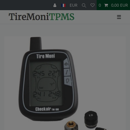
EUR
0
0,00 EUR
☰