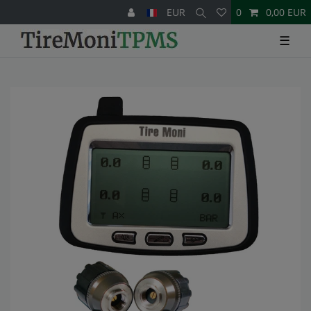
EUR
0
0,00 EUR
☰