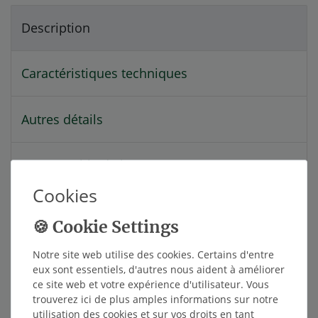
Description
Caractéristiques techniques
Autres détails
Responsable de l'UE
Cookies
Fabricant
Notre site web utilise des cookies. Certains d'entre
Le TireMoni TM-240 ensembles de système de
eux sont essentiels, d'autres nous aident à améliorer
surveillance de la pression des pneus nouvelles
ce site web et votre expérience d'utilisateur. Vous
normes: la nouvelle technologie de capteur NST,
trouverez ici de plus amples informations sur notre
les capteurs sont plus robustes et offrent une
utilisation des cookies et sur vos droits en tant