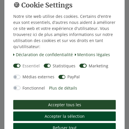
TireMoni avec 4 capteurs internes jusqu'à 9 bars.
Téléchargez simplement l'application TireMoni
Notre site web utilise des cookies. Certains d'entre
(gratuite dans le PlayStore pour Android, ou dans
eux sont essentiels, d'autres nous aident à améliorer
l'AppStore pour les IO) sur votre smartphone et
ce site web et votre expérience d'utilisateur. Vous
trouverez ici de plus amples informations sur notre
installez les 4 capteurs avec les valves
utilisation des cookies et sur vos droits en tant
métalliques dans vos pneus. Cela transforme
qu'utilisateur:
votre smartphone en un système de surveillance
Déclaration de confidentialité
Mentions légales
de la pression des pneus TireMoni. Fonctionne
Essentiel
Statistiques
Marketing
également avec les appareils basés sur Android
(Navigation, NaviCeiver, Tablette) à partir
Médias externes
PayPal
d'Android 4.3.
Fonctionnel
Plus de détails
Le système fonctionne sans aucun problème
avec (presque) tous les systèmes TPMS du
Accepter tous les
fabricant et reçoit également les propres
Accepter la sélection
capteurs TPMS du fabricant et affiche les valeurs
dans l'application sur un smartphone, une
Refuser tout