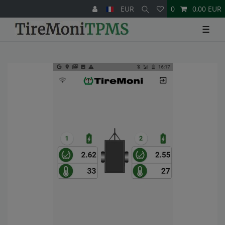
EUR
0
0,00 EUR
☰