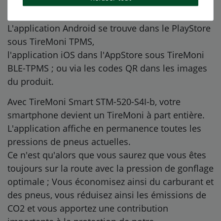
tablette ou un navigateur.
L'application Android se trouve dans le PlayStore
sous TireMoni TPMS,
l'application iOS dans l'AppStore sous TireMoni
BLE-TPMS ; ou via les codes QR dans les images
du produit.
Avec TireMoni Smart STM-520-S4I-b, votre
smartphone devient un TireMoni à part entière.
L'application affiche en permanence toutes les
pressions de pneus actuelles.
Ce n'est qu'alors que vous saurez que vous êtes
toujours sur la route avec la pression de gonflage
optimale ; Vous économisez ainsi du carburant et
des pneus, vous réduisez ainsi les émissions de
CO2 et vous apportez une contribution