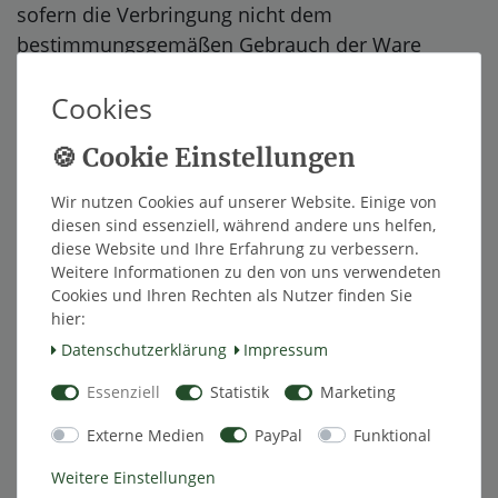
sofern die Verbringung nicht dem
bestimmungsgemäßen Gebrauch der Ware
entspricht.
Cookies
Die Gewährleistungsfrist beträgt ein Jahr ab
c)
Ablieferung der Ware. Die Fristverkürzung gilt
nicht:
Wir nutzen Cookies auf unserer Website. Einige von
diesen sind essenziell, während andere uns helfen,
diese Website und Ihre Erfahrung zu verbessern.
- für uns zurechenbare schuldhaft verursachte
Weitere Informationen zu den von uns verwendeten
Schäden aus der Verletzung des Lebens, des
Cookies und Ihren Rechten als Nutzer finden Sie
Körpers oder der Gesundheit und bei vorsätzlich
hier:
oder grob fahrlässig verursachten sonstigen
Daten­schutz­erklärung
Impressum
Schäden;
Essenziell
Statistik
Marketing
- soweit wir den Mangel arglistig verschwiegen
oder eine Garantie für die Beschaffenheit der
Externe Medien
PayPal
Funktional
Sache übernommen haben;
Weitere Einstellungen
- bei Sachen, die entsprechend ihrer üblichen