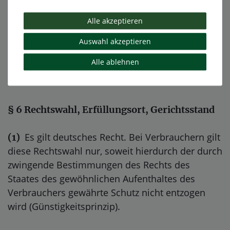
Verwendungsweise für ein Bauwerk verwendet
Alle akzeptieren
worden sind und dessen Mangelhaftigkeit
verursacht haben;
Auswahl akzeptieren
- bei gesetzlichen Rückgriffsansprüchen, die Sie
Alle ablehnen
im Zusammenhang mit Mängelrechten gegen
uns haben.
§ 6 Rechtswahl, Erfüllungsort, Gerichtsstand
Es gilt deutsches Recht. Bei Verbrauchern gilt
(1)
diese Rechtswahl nur, soweit hierdurch der durch
zwingende Bestimmungen des Rechts des
Staates des gewöhnlichen Aufenthaltes des
Verbrauchers gewährte Schutz nicht entzogen
wird (Günstigkeitsprinzip).