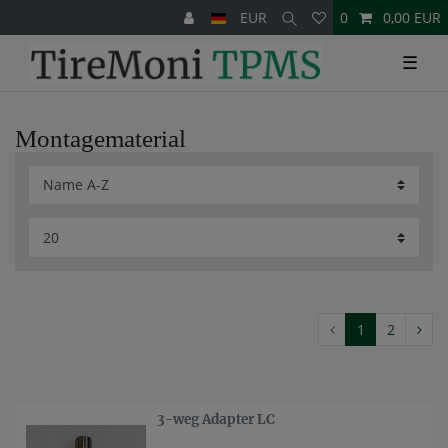
EUR
0
0,00 EUR
☰
Montagematerial
1
2
3-weg Adapter LC