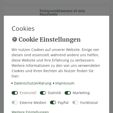
Festspannklammer 16 mm
Maulweite
9,50 € *
Cookies
In den Warenkorb
*
inkl. ges. MwSt.
zzgl.
Versandkosten
Wir nutzen Cookies auf unserer Website. Einige von
Festspannklammer 26 mm
Maulweite
diesen sind essenziell, während andere uns helfen,
diese Website und Ihre Erfahrung zu verbessern.
9,50 € *
Weitere Informationen zu den von uns verwendeten
In den Warenkorb
Cookies und Ihren Rechten als Nutzer finden Sie
*
inkl. ges. MwSt.
zzgl.
Versandkosten
hier:
Daten­schutz­erklärung
Impressum
Koaxkabel H155 PE, TNC-
Essenziell
Statistik
Marketing
Einbaubuchse / TNC-Stecker, 2000
mm
Externe Medien
PayPal
Funktional
41,65 € *
In den Warenkorb
Weitere Einstellungen