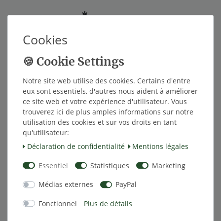
*
73,78 EUR
Cookies
Contenu
1
Notre site web utilise des cookies. Certains d'entre
Dans le panier
eux sont essentiels, d'autres nous aident à améliorer
ce site web et votre expérience d'utilisateur. Vous
trouverez ici de plus amples informations sur notre
utilisation des cookies et sur vos droits en tant
Liste de souhaits
qu'utilisateur:
Déclaration de confidentialité
Mentions légales
* avec TVA hors
Frais de livraison
Essentiel
Statistiques
Marketing
Médias externes
PayPal
Fonctionnel
Plus de détails
Description