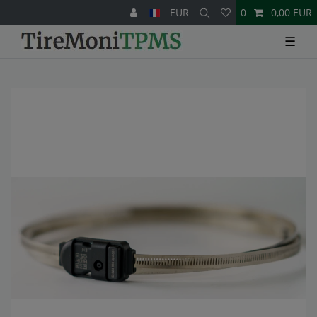
EUR
0
0,00 EUR
☰