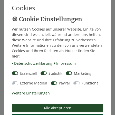
Cookies
Inhalt
1
Stück
Innerhalb von 48h versandfertig.
Wir nutzen Cookies auf unserer Website. Einige von
In den Warenkorb
diesen sind essenziell, während andere uns helfen,
diese Website und Ihre Erfahrung zu verbessern.
Weitere Informationen zu den von uns verwendeten
Cookies und Ihren Rechten als Nutzer finden Sie
hier:
Wunschliste
Daten­schutz­erklärung
Impressum
* inkl. ges. MwSt. zzgl.
Versandkosten
Essenziell
Statistik
Marketing
Externe Medien
PayPal
Funktional
Weitere Einstellungen
Beschreibung
Alle akzeptieren
Weitere Details