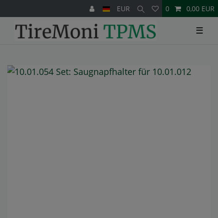
EUR
0
0,00 EUR
☰