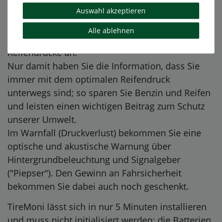
Anhänger bis 4 Räder und Reifendruck (kalt)
Auswahl akzeptieren
bis 4,5 Bar.
Alle ablehnen
TireMoni TM-100 zeigt permanent alle 4 aktuellen
Reifendrücke an.
Nur damit haben Sie die Information, dass Sie
immer mit dem optimalen Reifendruck
unterwegs sind; so sparen Sie Benzin und Reifen
und leisten einen wichtigen Beitrag zum Schutz
unserer Umwelt.
Im Warnfall (Druckverlust) bekommen Sie eine
optische und akustische Warnung über
Hintergrundbeleuchtung und Signalgeber
("Piepser"). Den Gewinn an Fahrsicherheit
bekommen Sie dabei auch noch geschenkt.
TireMoni lässt sich in nur 5 Minuten installieren
und muss nicht initialisiert werden; die Batterien