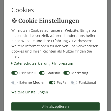
Beschreibung
Cookies
Technische Daten
Wir nutzen Cookies auf unserer Website. Einige von
diesen sind essenziell, während andere uns helfen,
Weitere Details
diese Website und Ihre Erfahrung zu verbessern.
Weitere Informationen zu den von uns verwendeten
Cookies und Ihren Rechten als Nutzer finden Sie
EU-Verantwortlicher
hier:
Daten­schutz­erklärung
Impressum
Hersteller
Essenziell
Statistik
Marketing
Externe Medien
PayPal
Funktional
TireMoni TM-100 Reifendruck-
Weitere Einstellungen
Überwachungssystem. 4 Sensoren, Messbereich
bis 5 Bar, Warnschwellen einstellbar. Ideal
geeignet fürs Auto, oder Wohn- und Sportgeräte-
Alle akzeptieren