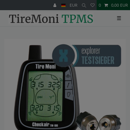
EUR
0
0,00 EUR
☰