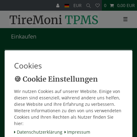
EUR
0
0,00 EUR
☰
Einkaufen
Zahlungsarten
Versandarten & -kosten
Cookies
Widerrufsrecht
Hilfe
Wir nutzen Cookies auf unserer Website. Einige von
Mein Konto
diesen sind essenziell, während andere uns helfen,
diese Website und Ihre Erfahrung zu verbessern.
Weitere Informationen zu den von uns verwendeten
Warenkorb
Cookies und Ihren Rechten als Nutzer finden Sie
Mein Konto
hier:
Registrieren
Daten­schutz­erklärung
Impressum
Anmelden