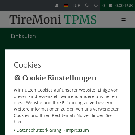
EUR
0
0,00 EUR
☰
Einkaufen
Zahlungsarten
Versandarten & -kosten
Cookies
Widerrufsrecht
Hilfe
Wir nutzen Cookies auf unserer Website. Einige von
Mein Konto
diesen sind essenziell, während andere uns helfen,
diese Website und Ihre Erfahrung zu verbessern.
Weitere Informationen zu den von uns verwendeten
Warenkorb
Cookies und Ihren Rechten als Nutzer finden Sie
Mein Konto
hier:
Registrieren
Daten­schutz­erklärung
Impressum
Anmelden