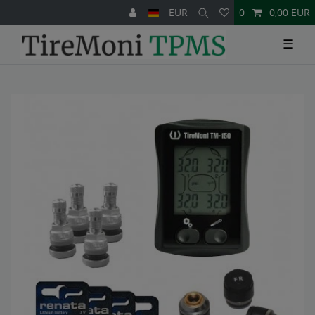
EUR
0
0,00 EUR
☰