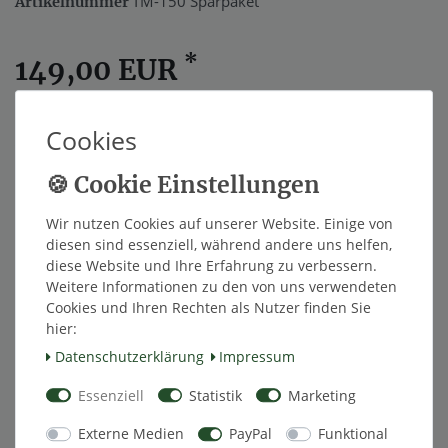
TM-150 Sparpaket
Artikelnummer
*
149,00 EUR
Inhalt
1
Stück
Cookies
Innerhalb von 48h versandfertig.
In den Warenkorb
Wir nutzen Cookies auf unserer Website. Einige von
diesen sind essenziell, während andere uns helfen,
diese Website und Ihre Erfahrung zu verbessern.
Weitere Informationen zu den von uns verwendeten
Wunschliste
Cookies und Ihren Rechten als Nutzer finden Sie
hier:
* inkl. ges. MwSt. zzgl.
Versandkosten
Daten­schutz­erklärung
Impressum
Essenziell
Statistik
Marketing
Externe Medien
PayPal
Funktional
Beschreibung