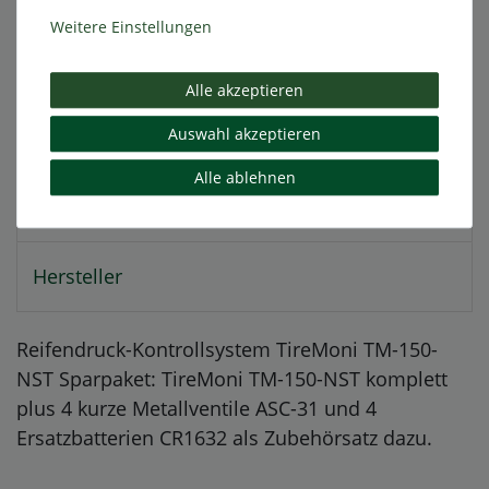
Weitere Einstellungen
Technische Daten
Alle akzeptieren
Weitere Details
Auswahl akzeptieren
Alle ablehnen
EU-Verantwortlicher
Hersteller
Reifendruck-Kontrollsystem TireMoni TM-150-
NST Sparpaket: TireMoni TM-150-NST komplett
plus 4 kurze Metallventile ASC-31 und 4
Ersatzbatterien CR1632 als Zubehörsatz dazu.