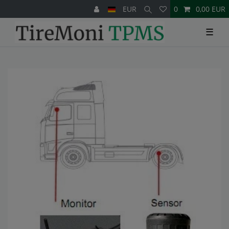
EUR
0
0,00 EUR
☰