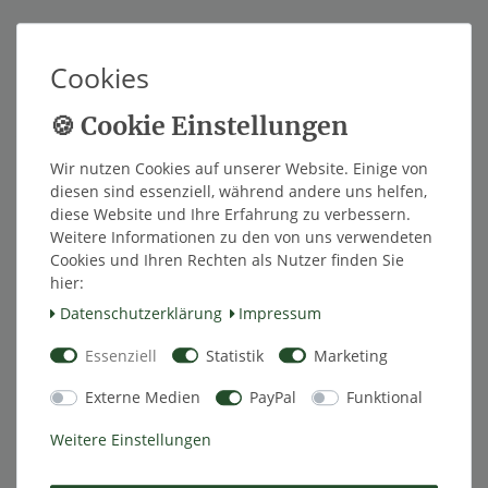
*
391,51 EUR
Cookies
Inhalt
1
Stück
Innerhalb von 48h versandfertig.
Wir nutzen Cookies auf unserer Website. Einige von
diesen sind essenziell, während andere uns helfen,
In den Warenkorb
diese Website und Ihre Erfahrung zu verbessern.
Weitere Informationen zu den von uns verwendeten
Cookies und Ihren Rechten als Nutzer finden Sie
hier:
Wunschliste
Daten­schutz­erklärung
Impressum
Essenziell
Statistik
Marketing
* inkl. ges. MwSt. zzgl.
Versandkosten
Externe Medien
PayPal
Funktional
Weitere Einstellungen
Beschreibung