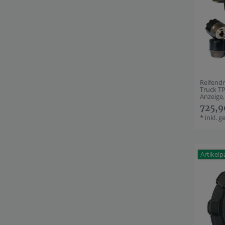
Reifend
Truck T
Anzeige,
725,9
*
inkl. g
Artikelp