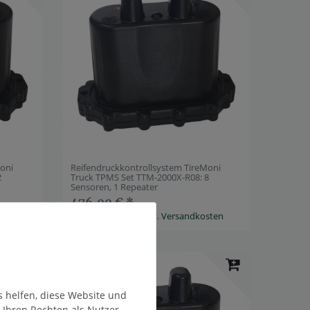
Moni
Reifendruckkontrollsystem TireMoni
2
Truck TPMS Set TTM-2000X-R08: 8
Sensoren, 1 Repeater
476,00 € *
sten
*
inkl. ges. MwSt.
zzgl.
Versandkosten
Artikelpaket
s helfen, diese Website und
 Ihren Rechten als Nutzer