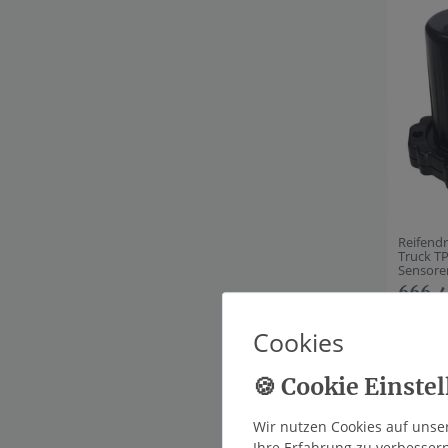
Reifend
Truck T
Sensore
666,4
*
inkl. g
Cookies
Artikelp
Wir nutzen Cookies auf unser
Ihre Erfahrung zu verbesser