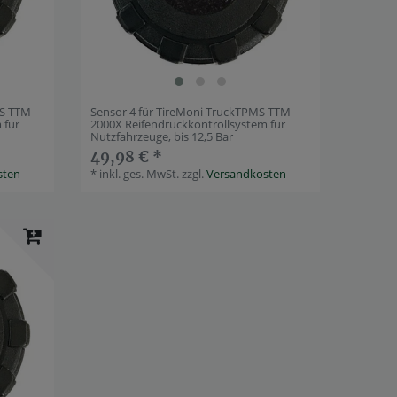
MS TTM-
Sensor 4 für TireMoni TruckTPMS TTM-
 für
2000X Reifendruckkontrollsystem für
Nutzfahrzeuge, bis 12,5 Bar
49,98 € *
sten
*
inkl. ges. MwSt.
zzgl.
Versandkosten