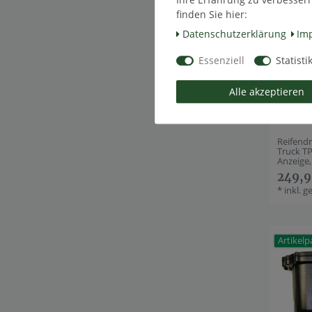
finden Sie hier:
Daten­schutz­erklärung
Im
Essenziell
Statisti
Alle akzeptieren
Reifend
Truck T
Anzeige,
249,9
*
inkl. g
Artikelp