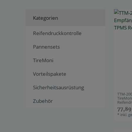
Kategorien
Reifendruckkontrolle
Pannensets
TireMoni
Vorteilspakete
Sicherheitsausrüstung
TTM-200
TireMon
Zubehör
Reifend
77,89
*
inkl. g