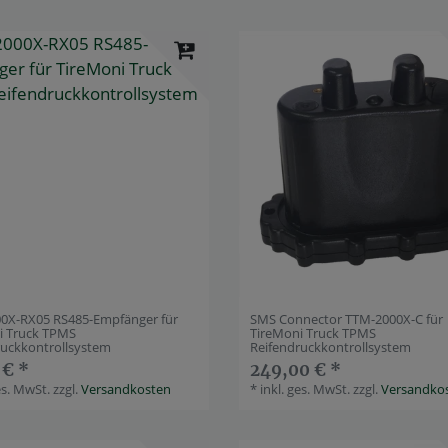
0X-RX05 RS485-Empfänger für
SMS Connector TTM-2000X-C für
i Truck TPMS
TireMoni Truck TPMS
ruckkontrollsystem
Reifendruckkontrollsystem
 € *
249,00 € *
es. MwSt.
zzgl.
Versandkosten
*
inkl. ges. MwSt.
zzgl.
Versandko