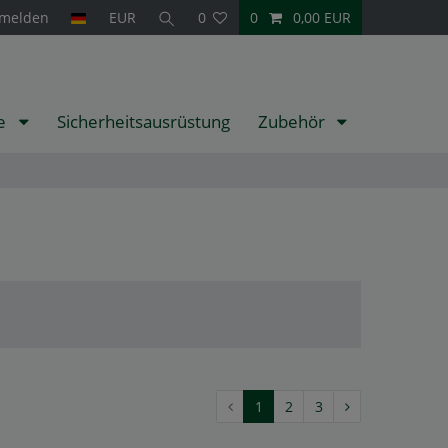
melden
EUR
0
0
0,00 EUR
te
Sicherheitsausrüstung
Zubehör
1
2
3