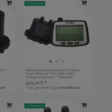
Artikelpaket
Moni
Reifendruckkontrollsystem TireMoni
6
Truck TPMS Set TTM-2000X-DR04:
Anzeige, 4 Sensoren, 1 Repeater
345,10 € *
sten
*
inkl. ges. MwSt.
zzgl.
Versandkosten
Artikelpaket