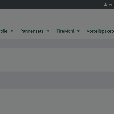
An
rolle
Pannensets
TireMoni
Vorteilspake