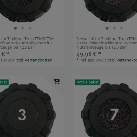
6 für TireMoni TruckTPMS TTM-
Sensor 10 für TireMoni TruckTP
eifendruckkontrollsystem für
2000X Reifendruckkontrollsystem
zeuge, bis 12,5 Bar
Nutzfahrzeuge, bis 12,5 Bar
 € *
49,98 € *
es. MwSt.
zzgl.
Versandkosten
*
inkl. ges. MwSt.
zzgl.
Versandko
aket
Artikelpaket