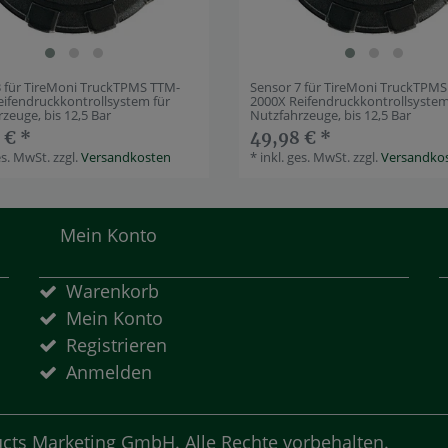
3 für TireMoni TruckTPMS TTM-
Sensor 7 für TireMoni TruckTPM
eifendruckkontrollsystem für
2000X Reifendruckkontrollsystem
zeuge, bis 12,5 Bar
Nutzfahrzeuge, bis 12,5 Bar
 € *
49,98 € *
es. MwSt.
zzgl.
Versandkosten
*
inkl. ges. MwSt.
zzgl.
Versandko
Mein Konto
Warenkorb
Mein Konto
Registrieren
Anmelden
cts Marketing GmbH. Alle Rechte vorbehalten.