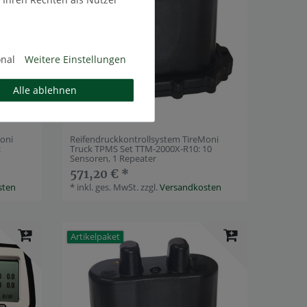
onal
Weitere Einstellungen
Alle ablehnen
Moni
Reifendruckkontrollsystem TireMoni
:
Truck TPMS Set TTM-2000X-R10: 10
Sensoren, 1 Repeater
571,20 € *
sten
*
inkl. ges. MwSt.
zzgl.
Versandkosten
Artikelpaket