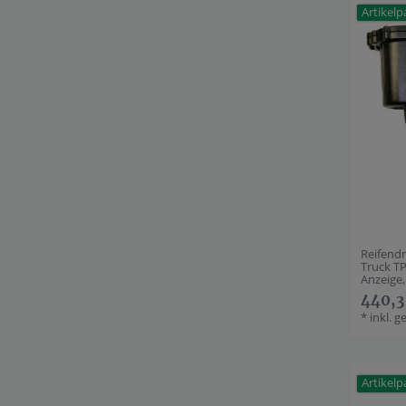
Artikelp
Reifend
Truck T
Anzeige,
440,3
*
inkl. g
Artikelp