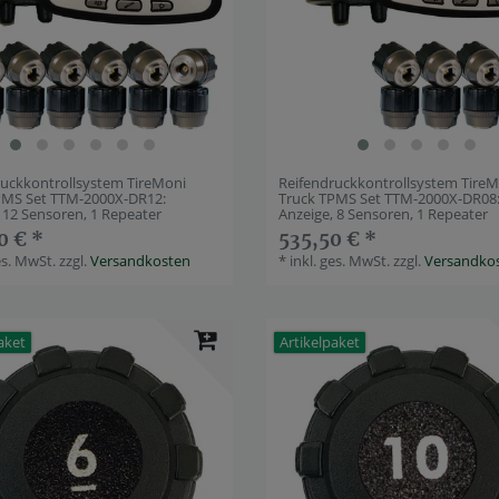
ruckkontrollsystem TireMoni
Reifendruckkontrollsystem Tire
PMS Set TTM-2000X-DR12:
Truck TPMS Set TTM-2000X-DR08
 12 Sensoren, 1 Repeater
Anzeige, 8 Sensoren, 1 Repeater
0 € *
535,50 € *
es. MwSt.
zzgl.
Versandkosten
*
inkl. ges. MwSt.
zzgl.
Versandko
aket
Artikelpaket