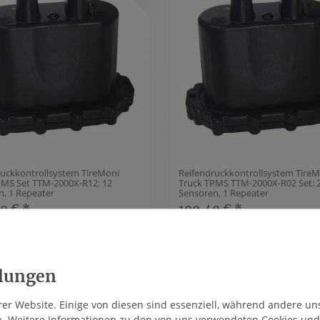
ruckkontrollsystem TireMoni
Reifendruckkontrollsystem Tire
PMS Set TTM-2000X-R12: 12
Truck TPMS TTM-2000X-R02 Set: 
n, 1 Repeater
Sensoren, 1 Repeater
0 € *
190,40 € *
es. MwSt.
zzgl.
Versandkosten
*
inkl. ges. MwSt.
zzgl.
Versandko
aket
Artikelpaket
er Website. Einige von diesen sind essenziell, während andere un
n. Weitere Informationen zu den von uns verwendeten Cookies und