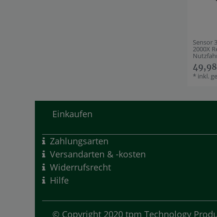
Sensor 
2000X R
Nutzfahr
49,98
*
inkl. g
Einkaufen
Zahlungsarten
Versandarten & -kosten
Widerrufsrecht
Hilfe
© Copyright 2020 tpm Technology Produ