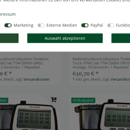
pressum
k
Marketing
Externe Medien
PayPal
Funkti
Auswahl akzeptieren
ruckkontrollsystem TireMoni
Reifendruckkontrollsystem Tire
PMS Set TTM-2000X-DR02:
Truck TPMS Set TTM-2000X-DR10
 2 Sensoren, 1 Repeater
Anzeige, 10 Sensoren, 1 Repeater
0 € *
630,70 € *
es. MwSt.
zzgl.
Versandkosten
*
inkl. ges. MwSt.
zzgl.
Versandko
aket
Artikelpaket