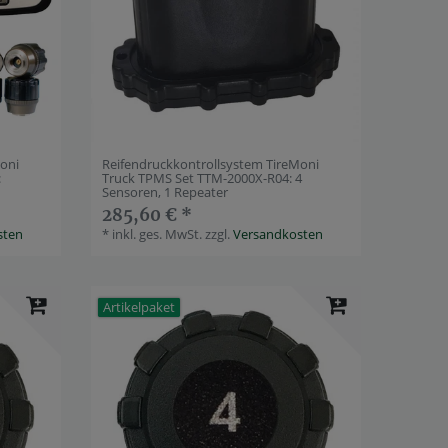
Moni
Reifendruckkontrollsystem TireMoni
:
Truck TPMS Set TTM-2000X-R04: 4
Sensoren, 1 Repeater
285,60 € *
sten
*
inkl. ges. MwSt.
zzgl.
Versandkosten
Artikelpaket