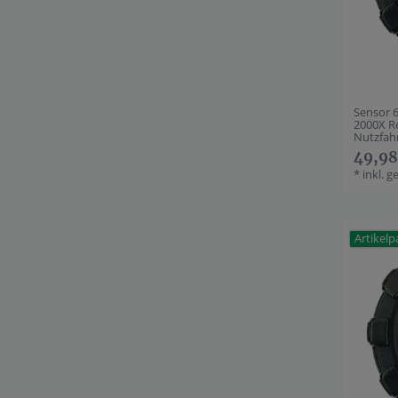
Sensor 
2000X R
Nutzfahr
49,98
*
inkl. g
Artikelp