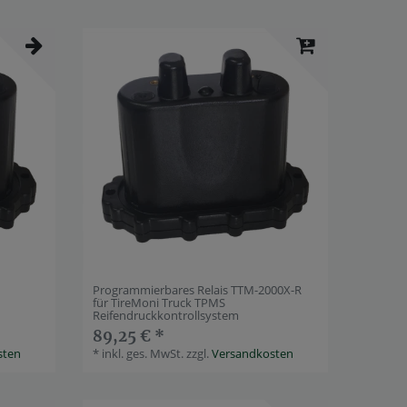
Programmierbares Relais TTM-2000X-R
für TireMoni Truck TPMS
Reifendruckkontrollsystem
89,25 € *
sten
*
inkl. ges. MwSt.
zzgl.
Versandkosten