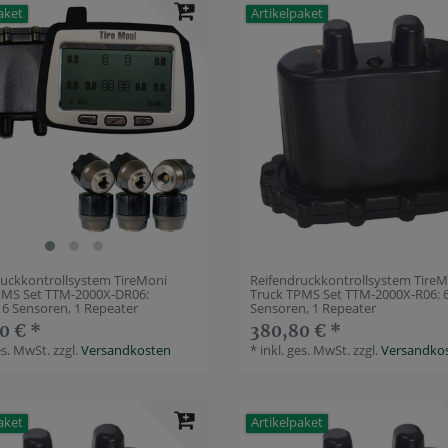
aket
Artikelpaket
ruckkontrollsystem TireMoni
Reifendruckkontrollsystem Tire
PMS Set TTM-2000X-DR06:
Truck TPMS Set TTM-2000X-R06: 
 6 Sensoren, 1 Repeater
Sensoren, 1 Repeater
0 € *
380,80 € *
es. MwSt.
zzgl.
Versandkosten
*
inkl. ges. MwSt.
zzgl.
Versandko
aket
Artikelpaket