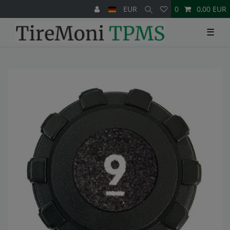
EUR
0
0,00 EUR
☰