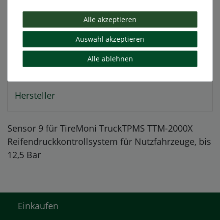
Beschreibung
Alle akzeptieren
Weitere Details
Auswahl akzeptieren
Alle ablehnen
EU-Verantwortlicher
Hersteller
Sensor 9 für TireMoni TruckTPMS TTM-2000X
Reifendruckkontrollsystem für Nutzfahrzeuge, bis
12,5 Bar
Einkaufen