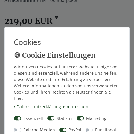
TM-100 Sparpaket
Artikelnummer
*
219,00 EUR
Inhalt
1
Stück
Cookies
Innerhalb von 48h versandfertig.
In den Warenkorb
Wir nutzen Cookies auf unserer Website. Einige von
diesen sind essenziell, während andere uns helfen,
diese Website und Ihre Erfahrung zu verbessern.
Weitere Informationen zu den von uns verwendeten
Wunschliste
Cookies und Ihren Rechten als Nutzer finden Sie
hier:
* inkl. ges. MwSt. zzgl.
Versandkosten
Daten­schutz­erklärung
Impressum
Essenziell
Statistik
Marketing
Externe Medien
PayPal
Funktional
Beschreibung