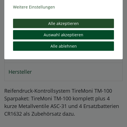
Weitere Einstellungen
Technische Daten
Alle akzeptieren
Weitere Details
Auswahl akzeptieren
Alle ablehnen
EU-Verantwortlicher
Hersteller
Reifendruck-Kontrollsystem TireMoni TM-100
Sparpaket: TireMoni TM-100 komplett plus 4
kurze Metallventile ASC-31 und 4 Ersatzbatterien
CR1632 als Zubehörsatz dazu.