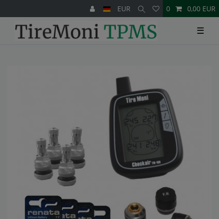
EUR
0
0,00 EUR
☰