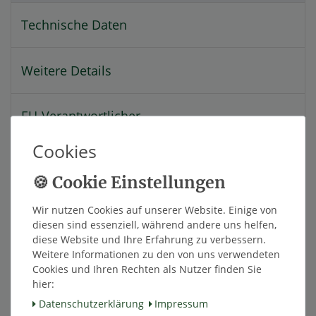
Technische Daten
Weitere Details
EU-Verantwortlicher
Cookies
Hersteller
Mit dem STM-572-S5X machen Sie aus Ihrem
Wir nutzen Cookies auf unserer Website. Einige von
diesen sind essenziell, während andere uns helfen,
Smartphone ein TireMoni High-Tech
diese Website und Ihre Erfahrung zu verbessern.
Reifendruckkontrollsystem mit 5 externen
Weitere Informationen zu den von uns verwendeten
Sensoren (5,5 Bar).
Cookies und Ihren Rechten als Nutzer finden Sie
hier:
Laden Sie ganz einfach die TireMoni App
Daten­schutz­erklärung
Impressum
(kostenlos im PlayStore für Android, oder im