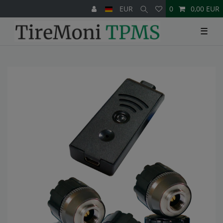
EUR
0
0,00 EUR
☰