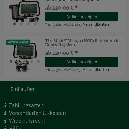
ab 229,00 € *
Artikel anzeigen
*
inkl. ges. MwSt.
zzgl.
Versandkosten
TireMoni TM-240 (NST) Reifendruck
Artikelpaket
Kontrollsystem
ab 229,00 € *
Artikel anzeigen
*
inkl. ges. MwSt.
zzgl.
Versandkosten
Einkaufen
Zahlungsarten
Versandarten & -kosten
Widerrufsrecht
Hilfe