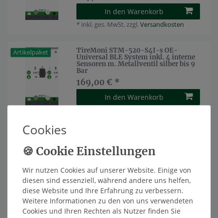
In den Warenkorb
*
inkl. ges. MwSt.
zzgl.
Versandkosten
TireMoni STM-520-S4I-s OE-
Artikelpaket
Universal BLE System inkl. 4 interne
Sensoren m. Metallventil silber bis 9
Bar
169,00 € *
In den Warenkorb
*
inkl. ges. MwSt.
zzgl.
Versandkosten
Cookies
TireMoni STM-520-S6I-b OE-
Artikelpaket
Universal BLE System inkl. 6 interne
Sensoren m. Metallventil schwarz bis
9 Bar
219,00 € *
Wir nutzen Cookies auf unserer Website. Einige von
diesen sind essenziell, während andere uns helfen,
In den Warenkorb
diese Website und Ihre Erfahrung zu verbessern.
*
inkl. ges. MwSt.
zzgl.
Versandkosten
Weitere Informationen zu den von uns verwendeten
Cookies und Ihren Rechten als Nutzer finden Sie