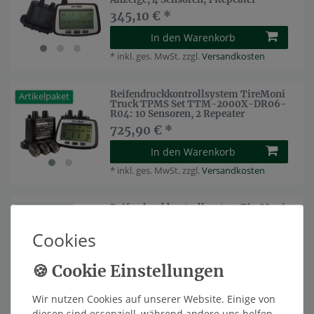
345,10 € *
In den Warenkorb
*
inkl. ges. MwSt.
zzgl.
Versandkosten
Reifendruckkontrollsystem TireMoni
Artikelpaket
Truck TPMS Set TTM-2000X-DR06-
R04: 10 Sensoren, 2 Repeater
725,90 € *
In den Warenkorb
*
inkl. ges. MwSt.
zzgl.
Versandkosten
Reifendruckkontrollsystem TireMoni
Artikelpaket
Truck TPMS Set TTM-2000X-DR06-
R06: 12 Sensoren, 2 Repeater
Cookies
821,10 € *
In den Warenkorb
*
inkl. ges. MwSt.
zzgl.
Versandkosten
Wir nutzen Cookies auf unserer Website. Einige von
diesen sind essenziell, während andere uns helfen,