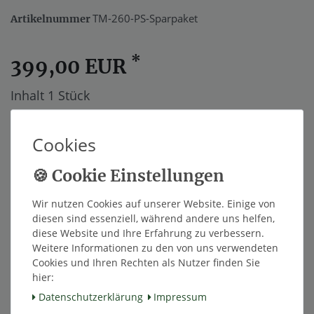
TM-260-PS-Sparpaket
Artikelnummer
*
399,00 EUR
Inhalt
1
Stück
Innerhalb von 48h versandfertig.
Cookies
In den Warenkorb
Wir nutzen Cookies auf unserer Website. Einige von
diesen sind essenziell, während andere uns helfen,
Wunschliste
diese Website und Ihre Erfahrung zu verbessern.
Weitere Informationen zu den von uns verwendeten
Cookies und Ihren Rechten als Nutzer finden Sie
* inkl. ges. MwSt. zzgl.
Versandkosten
hier:
Daten­schutz­erklärung
Impressum