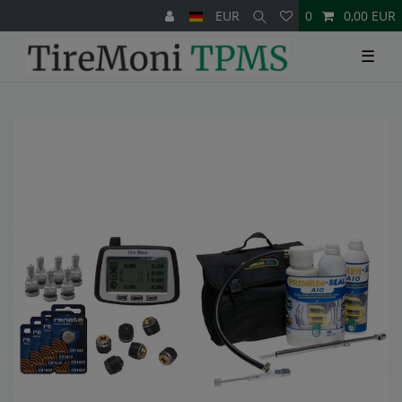
EUR
0
0,00 EUR
☰