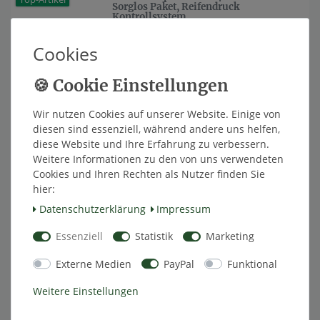
Sorglos Paket, Reifendruck
Kontrollsystem
1.328,29 PLN *
Cookies
In den Warenkorb
*
inkl. ges. MwSt.
zzgl.
Versandkosten
TireMoni tpms TM-240 PS-
Wir nutzen Cookies auf unserer Website. Einige von
Top-Artikel
Sicherheits-Paket, Reifendruck
diesen sind essenziell, während andere uns helfen,
Kontrollsystem
diese Website und Ihre Erfahrung zu verbessern.
1.276,71 PLN *
UVP 349,00 PLN
Weitere Informationen zu den von uns verwendeten
Cookies und Ihren Rechten als Nutzer finden Sie
In den Warenkorb
hier:
*
inkl. ges. MwSt.
zzgl.
Versandkosten
Daten­schutz­erklärung
Impressum
TireMoni tpms TM-240 PS-
Essenziell
Statistik
Marketing
Artikelpaket
Sparpaket, Reifendruck
Kontrollsystem
Externe Medien
PayPal
Funktional
1.285,30 PLN *
Weitere Einstellungen
In den Warenkorb
*
inkl. ges. MwSt.
zzgl.
Versandkosten