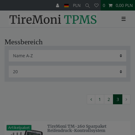
PLN
0
0,00 PLN
☰
Messbereich
1
2
3
TireMoni TM-260 Sparpaket
Artikelpaket
Reifendruck-Kontrollsystem