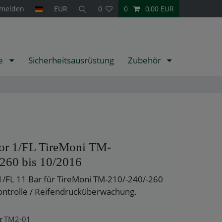
melden
EUR
0
0
0,00 EUR
te
Sicherheitsausrüstung
Zubehör
sor 1/FL TireMoni TM-
-260 bis 10/2016
1/FL 11 Bar für TireMoni TM-210/-240/-260
ntrolle / Reifendrucküberwachung.
TM2-01
r