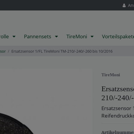
An
rolle
Pannensets
TireMoni
Vorteilspake
sor
Ersatzsensor 1/FL TireMoni TM-210/-240/-260 bis 10/2016
TireMoni
Ersatzsen
210/-240/
Ersatzsensor 
Reifendruckko
Artikelnumme