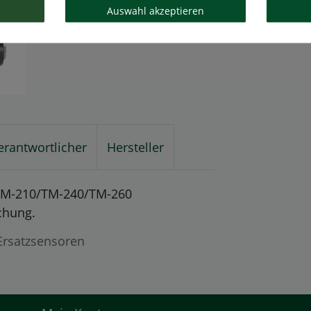
Auswahl akzeptieren
erantwortlicher
Hersteller
i TM-210/TM-240/TM-260
chung.
Ersatzsensoren