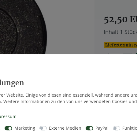
52,50 
Inhalt
1
Stüc
Liefertermin c
Wunschlis
er Website. Einige von diesen sind essenziell, während andere un
n. Weitere Informationen zu den von uns verwendeten Cookies und
* inkl. ges. MwS
pressum
k
Marketing
Externe Medien
PayPal
Funkti