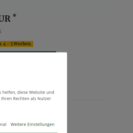
*
EUR
k
a. 4 - 5 Wochen.
In den Warenkorb
te
s helfen, diese Website und
 Ihren Rechten als Nutzer
t. zzgl.
Versandkosten
onal
Weitere Einstellungen