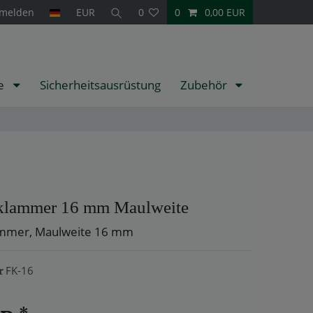
melden
EUR
0
0
0,00 EUR
te
Sicherheitsausrüstung
Zubehör
klammer 16 mm Maulweite
ammer, Maulweite 16 mm
FK-16
r