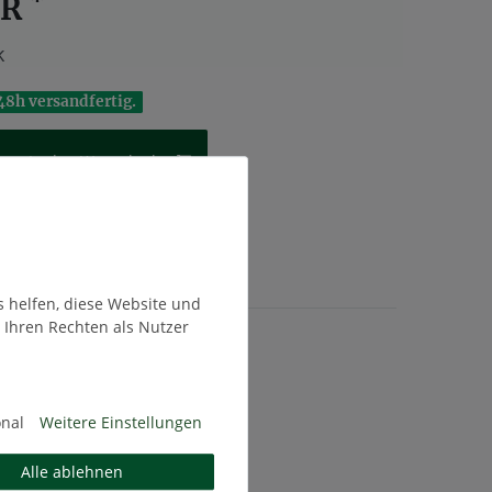
*
UR
k
48h versandfertig.
In den Warenkorb
te
s helfen, diese Website und
 Ihren Rechten als Nutzer
t. zzgl.
Versandkosten
onal
Weitere Einstellungen
Alle ablehnen