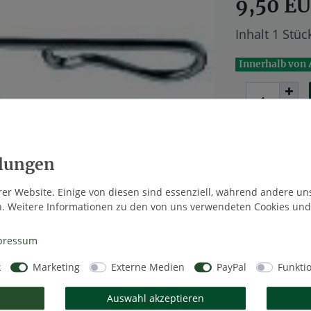
9,50 E
Inhalt
1
Stüc
Innerhalb von 
Wunschlis
er Website. Einige von diesen sind essenziell, während andere un
n. Weitere Informationen zu den von uns verwendeten Cookies und
* inkl. ges. MwS
pressum
k
Marketing
Externe Medien
PayPal
Funkti
Auswahl akzeptieren