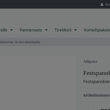
An
rolle
Pannensets
TireMoni
Vorteilspake
nklammer 16 mm Maulweite
Alligator
Festspann
Festspannkl
Artikelnumme