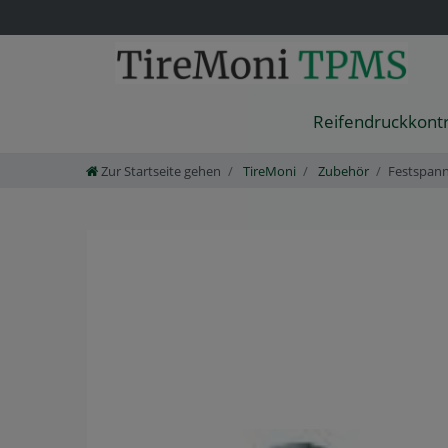
Reifendruckkont
Zur Startseite gehen
TireMoni
Zubehör
Festspan