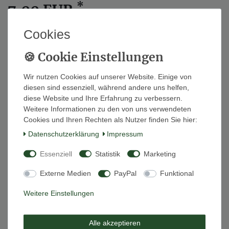
*
7,00 EUR
Inhalt
1
Stück
Cookies
Liefertermin ca. 1 Woche.
Wir nutzen Cookies auf unserer Website. Einige von
In den Warenkorb
diesen sind essenziell, während andere uns helfen,
diese Website und Ihre Erfahrung zu verbessern.
Weitere Informationen zu den von uns verwendeten
Cookies und Ihren Rechten als Nutzer finden Sie hier:
Wunschliste
Daten­schutz­erklärung
Impressum
Essenziell
Statistik
Marketing
* inkl. ges. MwSt. zzgl.
Versandkosten
Externe Medien
PayPal
Funktional
Weitere Einstellungen
Beschreibung
Alle akzeptieren