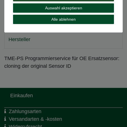
Weitere Details
Auswahl akzeptieren
Alle ablehnen
EU-Verantwortlicher
Hersteller
TME-PS Programmierservice für OE Ersatzsensor:
cloning der original Sensor ID
Einkaufen
Zahlungsarten
Versandarten & -kosten
Widerrufsrecht