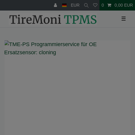
EUR
0
0,00 EUR
☰