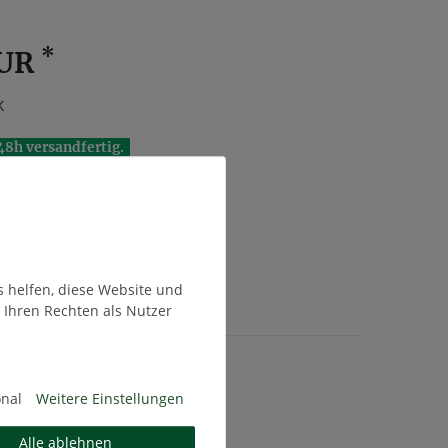
*
EUR
k
48h versandfertig.
In den Warenkorb
s helfen, diese Website und
te
 Ihren Rechten als Nutzer
t. zzgl.
Versandkosten
onal
Weitere Einstellungen
Alle ablehnen