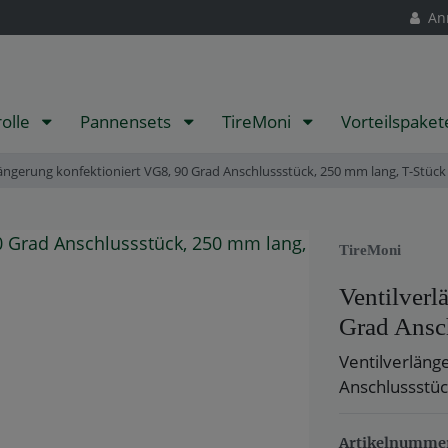
An
rolle
Pannensets
TireMoni
Vorteilspake
längerung konfektioniert VG8, 90 Grad Anschlussstück, 250 mm lang, T-Stück
TireMoni
Ventilverl
Grad Ansc
Ventilverläng
Anschlussstüc
Artikelnumme