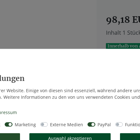
98,18 
Inhalt
1
Stüc
Innerhalb von 
er Website. Einige von diesen sind essenziell, während andere un
Wunschlis
n. Weitere Informationen zu den von uns verwendeten Cookies und
pressum
* inkl. ges. MwS
k
Marketing
Externe Medien
PayPal
Funkti
Auswahl akzeptieren