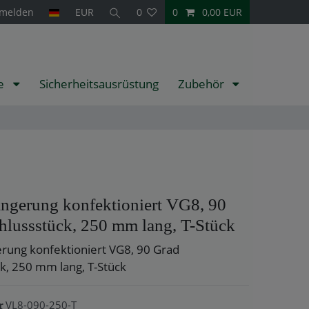
melden
EUR
0
0
0,00 EUR
te
Sicherheitsausrüstung
Zubehör
ängerung konfektioniert VG8, 90
hlussstück, 250 mm lang, T-Stück
erung konfektioniert VG8, 90 Grad
k, 250 mm lang, T-Stück
VL8-090-250-T
r