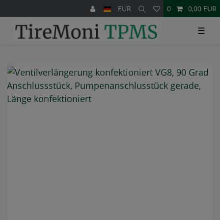
EUR
0
0,00 EUR
☰