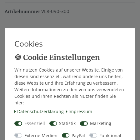
VL8-090-300
Artikelnummer
LÄNGE
Cookies
*
34,40 EUR
Inhalt
1
Stück
Wir nutzen Cookies auf unserer Website. Einige von
diesen sind essenziell, während andere uns helfen,
Innerhalb von 48h versandfertig.
diese Website und Ihre Erfahrung zu verbessern.
Weitere Informationen zu den von uns verwendeten
In den Warenkorb
Cookies und Ihren Rechten als Nutzer finden Sie
hier:
Daten­schutz­erklärung
Impressum
Wunschliste
Essenziell
Statistik
Marketing
Externe Medien
PayPal
Funktional
* inkl. ges. MwSt. zzgl.
Versandkosten