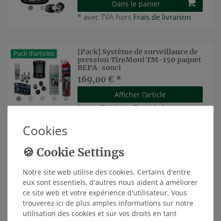
Dans le panier
*
avec TVA
hors
Frais de livraison
[Pack] Système de surveillance de
Pack d’articles
pression TireMoni TM-150 paquet
REPA-souci
169,00 € *
Afficher l’article
*
avec TVA
hors
Frais de livraison
Cookies
[Pack] Système de surveillance de
Article phare
pression TireMoni TM-150-NST
dans REPA Sparset
159,00 € *
Notre site web utilise des cookies. Certains d'entre
eux sont essentiels, d'autres nous aident à améliorer
Afficher l’article
ce site web et votre expérience d'utilisateur. Vous
*
avec TVA
hors
Frais de livraison
trouverez ici de plus amples informations sur notre
utilisation des cookies et sur vos droits en tant