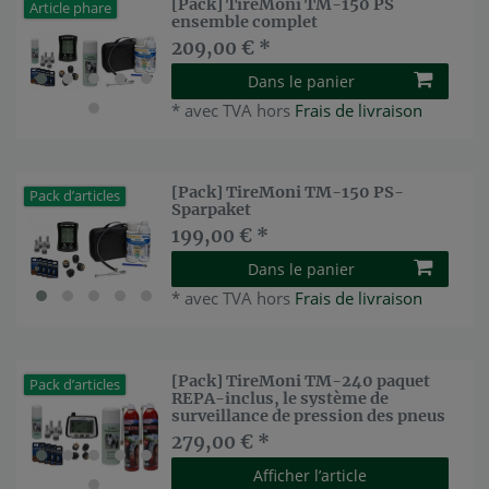
[Pack] TireMoni TM-150 PS
Article phare
ensemble complet
209,00 € *
Dans le panier
*
avec TVA
hors
Frais de livraison
[Pack] TireMoni TM-150 PS-
Pack d’articles
Sparpaket
199,00 € *
Dans le panier
*
avec TVA
hors
Frais de livraison
[Pack] TireMoni TM-240 paquet
Pack d’articles
REPA-inclus, le système de
surveillance de pression des pneus
279,00 € *
Afficher l’article