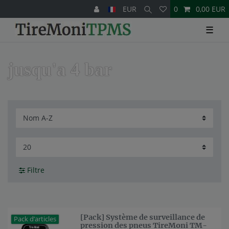
EUR
0
0,00 EUR
☰
jusqu'a 4 bar
Filtre
[Pack] Système de surveillance de
Pack d’articles
pression des pneus TireMoni TM-