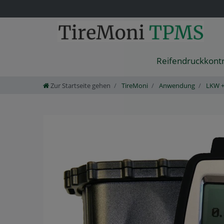
Reifendruckkont
Zur Startseite gehen
TireMoni
Anwendung
LKW +