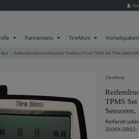
An
rolle
Pannensets
TireMoni
Vorteilspake
 Bus
Reifendruckkontrollsystem TireMoni Truck TPMS Set TTM-2000X-DR02
TireMoni
Reifendru
TPMS Set
Sensoren, 
Reifendruckko
2000X-DR02: A