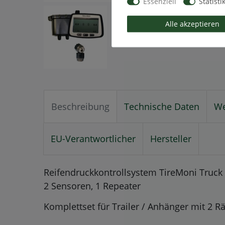
Essenziell
Statisti
Alle akzeptieren
Beschreibung
Technische Daten
We
EU-Verantwortlicher
Hersteller
Reifendruckkontrollsystem TireMoni Truck
2 Sensoren, 1 Repeater
Komplettset für Trailer / Anhänger mit 2 R