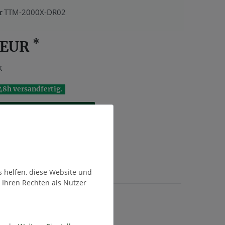
TTM-2000X-DR02
r
*
 EUR
k
48h versandfertig.
In den Warenkorb
te
s helfen, diese Website und
 Ihren Rechten als Nutzer
t. zzgl.
Versandkosten