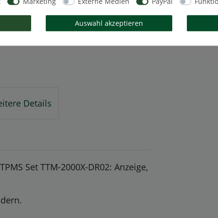
k
Marketing
Externe Medien
PayPal
Funkti
Auswahl akzeptieren
itere Details
 TPMS Set TTM-2000X-DR02: Anzeige,
ädern.