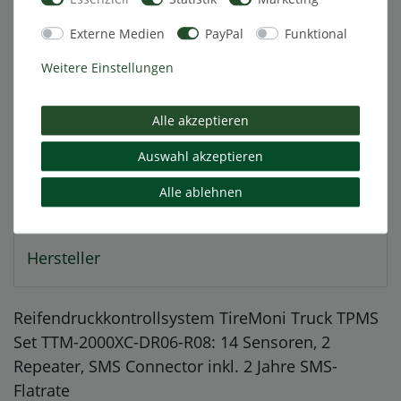
Beschreibung
Externe Medien
PayPal
Funktional
Weitere Einstellungen
Technische Daten
Alle akzeptieren
Weitere Details
Auswahl akzeptieren
Alle ablehnen
EU-Verantwortlicher
Hersteller
Reifendruckkontrollsystem TireMoni Truck TPMS
Set TTM-2000XC-DR06-R08: 14 Sensoren, 2
Repeater, SMS Connector inkl. 2 Jahre SMS-
Flatrate