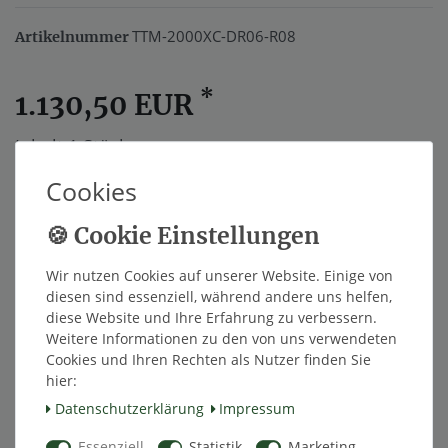
TTM-2000XC-DR06-R08
Artikelnummer
*
1.130,50 EUR
Inhalt
1
Stück
Cookies
Innerhalb von 48h versandfertig.
In den Warenkorb
Wir nutzen Cookies auf unserer Website. Einige von
diesen sind essenziell, während andere uns helfen,
diese Website und Ihre Erfahrung zu verbessern.
Wunschliste
Weitere Informationen zu den von uns verwendeten
Cookies und Ihren Rechten als Nutzer finden Sie
hier:
* inkl. ges. MwSt. zzgl.
Versandkosten
Daten­schutz­erklärung
Impressum
Essenziell
Statistik
Marketing