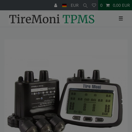
EUR
0
0,00 EUR
☰